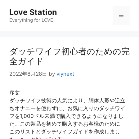
コ
Love Station
ン
メ
テ
Everything for LOVE
ン
ニ
ツ
へ
ダッチワイフ初心者のための完
ス
ュ
キ
全ガイド
ッ
ー
プ
2022年8月28日
by
viynext
序文
ダッチワイフ技術の人気により、胴体人形や逆立
ちオナニーを使わずに、お気に入りのダッチワイ
フを1,000ドル未満で購入できるようになりまし
た。この製品を初めて購入するお客様のために、
このリストとダッチワイフガイドを作成しまし