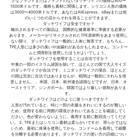
さなブランドまたはブランドのないダッチワイフの価格は800〜
1500米ドルです。価格も素材に関係します。シリコン人形の価格
は3000〜4000米ドルです。あなたはAliExpress、eBayまたは他
のいくつかの店からそれを得ることができます。
ダッチワイフは安全ですか？
輸出されるすべての製品は、国際的な健康基準に準拠する必要が
あります。メーカーがリサイクルされたTPE原材料をあまり使用し
ない限り、ダッチワイフは一般的に人体に無害です。もちろん、
TPE人形には多少の臭いや油漏れがあるかもしれません。コンドー
ムと潤滑剤を使用したほうがよいでしょう。
ダッチワイフを使用することは合法ですか？
中東の一部のイスラム諸国を除いて、ほとんどの国で大人サイズ
のダッチワイフが合法です。ミニダッチワイフの場合、ほとんど
の国は完全に合法ではありませんが、税関は一般的にそれらを傍
受しません。 、米国、日本、欧州連合諸国などですが、日本、オ
ーストラリア、シンガポール、韓国ではより厳しい規制がありま
す。
ダッチワイフはどのように使うべきですか？
人形が汚れていると、特に一部の衣服をきれいにするのが難しい
ため、使用する前に周囲の環境がきれいであることを確認してく
ださい。色が変わらないように、着用する前に数回洗ってくださ
い。 2. TPEまたはシリコン素材は柔らかいですが、滑らかではな
いため、最初に体液を使用してから、コンドームを着用して細菌
を分離する必要があります。ダッチワイフの使い方の詳細につい