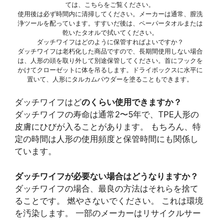
ては、こちらをご覧ください。
使用後は必ず時間内に清掃してください。メーカーは通常、膣洗
浄ツールを配っています。すすいだ後は、ペーパータオルまたは
乾いたタオルで拭いてください。
ダッチワイフはどのように保管すればよいですか？
ダッチワイフは老朽化した商品ですので、長期間使用しない場合
は、人形の頭を取り外して別途保管してください。首にフックを
かけてクローゼットに体を吊るします。ドライボックスに水平に
置いて、人形にタルカムパウダーを塗ることもできます。
ダッチワイフはど
のくらい使用できますか？
ダッチワイフの寿命は通常2〜5年で、TPE人形の
皮膚にひびが入ることがあります。 もちろん、特
定の時間は人形の使用頻度と保管時間にも関係し
ています。
ダッチワイフが必要ない場合はどうなりますか？
ダッチワイフの場合、最良の方法はそれらを捨て
ることです。 燃やさないでください。 これは環境
を汚染します。 一部のメーカーはリサイクルサー