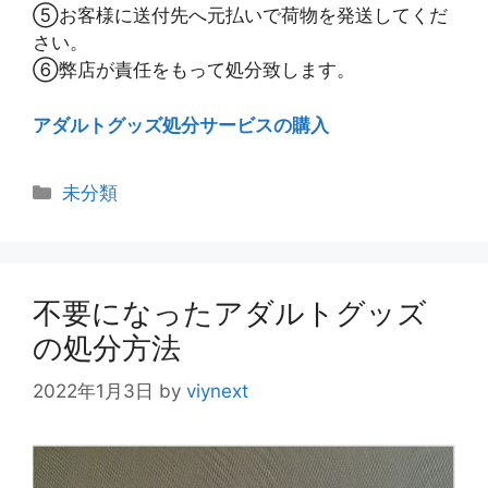
⑤お客様に送付先へ元払いで荷物を発送してくだ
さい。
⑥弊店が責任をもって処分致します。
アダルトグッズ処分サービスの購入
カ
未分類
テ
ゴ
リ
ー
不要になったアダルトグッズ
の処分方法
2022年1月3日
by
viynext