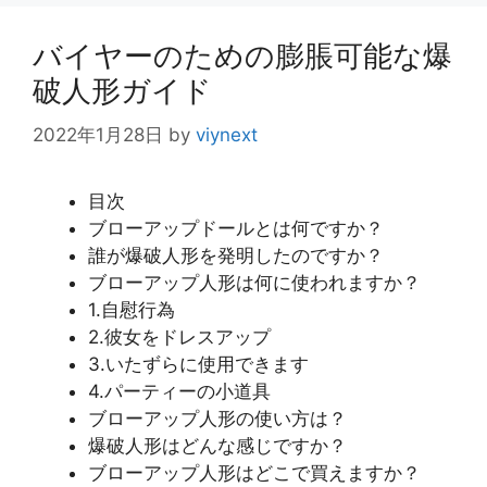
リ
ー
バイヤーのための膨脹可能な爆
破人形ガイド
2022年1月28日
by
viynext
目次
ブローアップドールとは何ですか？
誰が爆破人形を発明したのですか？
ブローアップ人形は何に使われますか？
1.自慰行為
2.彼女をドレスアップ
3.いたずらに使用できます
4.パーティーの小道具
ブローアップ人形の使い方は？
爆破人形はどんな感じですか？
ブローアップ人形はどこで買えますか？