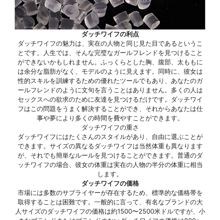
ダッチワイフの利点
ダッチワイフの魅力は、実在の人物と同じ見た目であるというこ
とです。人生では、そんな完璧なガールフレンドを見つけること
ができないかもしれません。ふっくらとした胸、腹部、太ももに
は余分な脂肪がなく、モデルのように見えます。同時に、彼女は
性的スキルを訓練するための優れたツールでもあり、あなたのガ
ールフレンドのように文句を言うことはありません。多くの人は
セックスへの欲求のために友達を見つけるだけです。ダッチワイ
フはこの問題をうまく解決することができ、それからあなたは仕
事や夢により多くの時間を費やすことができます。
ダッチワイフの重さ
ダッチワイフにはたくさんのスタイルがあり、自由に選ぶことが
できます。サイズの異なるダッチワイフは当然体重も異なります
が、それでも簡単なルールを見つけることができます。普通のダ
ッチワイフの場合、彼女の体重は実在の人物の半分の体重に相当
します。
ダッチワイフの価格
市場には多数のサプライヤーが存在するため、標準的な価格帯を
取得することは困難です。一般的に言って、有名なブランドの大
人サイズのダッチワイフの価格は約1500〜2500米ドルですが、小