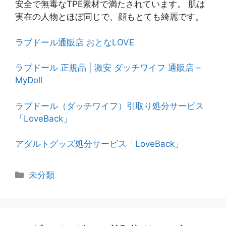
安全で無毒なTPE素材で満たされています。 肌は
実在の人物とほぼ同じで、顔もとても綺麗です。
ラブドール通販店
おとなLOVE
ラブドール 正規品 | 激安 ダッチワイフ 通販店 –
MyDoll
ラブドール（ダッチワイフ）引取り処分サービス
「LoveBack」
アダルトグッズ処分サービス「LoveBack」
カ
未分類
テ
ゴ
リ
ー